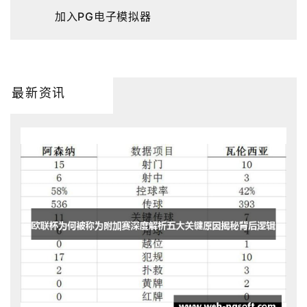
加入PG电子模拟器
最新资讯