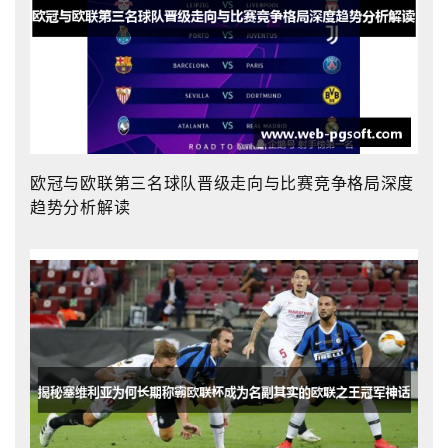
欧冠与欧联第三名球队晋级走向与比赛竞争格局深度
趋势分析解读