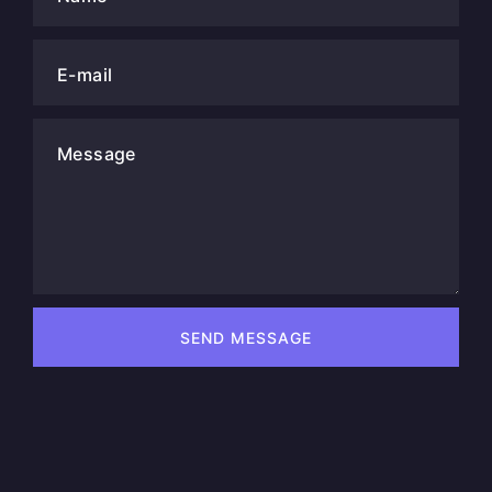
E-mail
Message
SEND MESSAGE