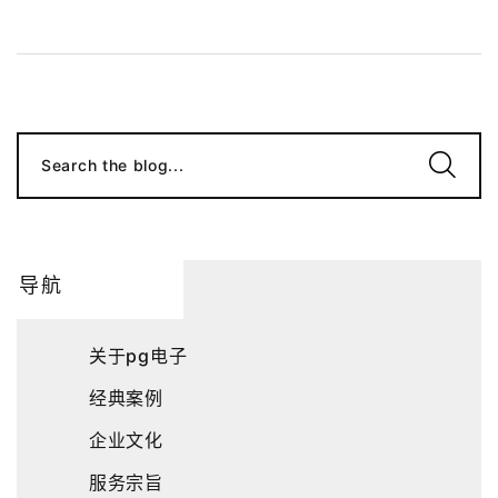
Search the blog...
导航
关于pg电子
经典案例
企业文化
服务宗旨