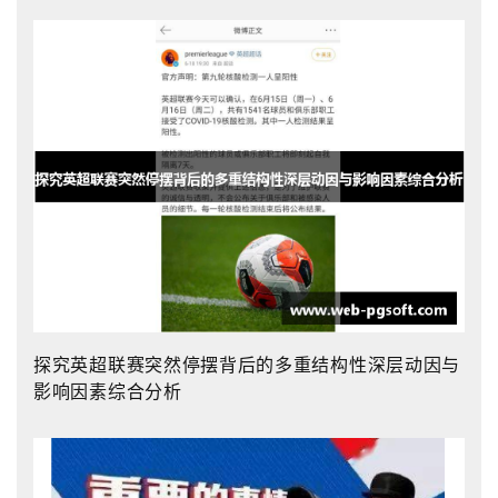
探究英超联赛突然停摆背后的多重结构性深层动因与
影响因素综合分析