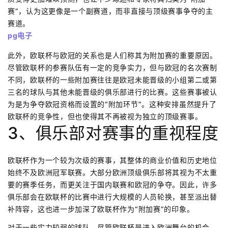
赛”，认为这更像是一个副赛道，而非直接与顶级赛事争夺的主
赛道。
pg电子
此外，欧联杯与欧冠的关系也是人们称其为附加赛的重要原因。
尽管欧联杯的参赛队伍有一定的竞争实力，但与欧冠的名次赛制
不同，欧联杯的一些附加赛往往是欧冠未能晋级的小组第二或第
三名的球队与其他未能晋级的俱乐部进行的比赛。这些赛事被认
为是为争夺欧冠资格而设置的“附加环节”。这种安排虽然提升了
欧联杯的竞争性，但也使得其不再被视为独立的顶级赛事。
3、俱乐部对赛事的重视程度
欧联杯作为一个较为次级的赛事，其整体的商业价值和历史地位
始终不及欧洲冠军联赛。大部分欧洲顶级俱乐部将其视为不太重
要的赛季任务，而更关注于国内联赛和欧冠的争夺。因此，许多
俱乐部会在欧联杯的比赛中进行大规模的人员轮换，甚至派出替
补阵容，这也进一步加深了欧联杯作为“附加赛”的印象。
对于一些实力较弱的球队，尽管欧联杯是进入欧洲舞台的机会，