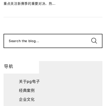
重点关注新赛季的重要对决、热...
Search the blog...
导航
关于pg电子
经典案例
企业文化